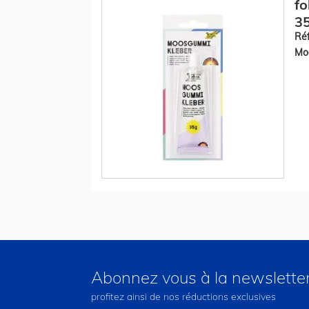
fo
35
Réf
Mod
Abonnez vous à la newslette
profitez ainsi de nos réductions exclusives