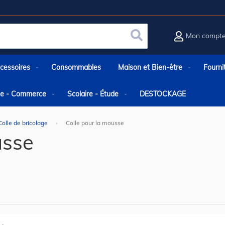
Mon compt
Rechercher
cessoires
Consommables
Maison et Bien-être
Fourni
rie - Commerce
Scolaire - Étude
DESTOCKAGE
Colle de bricolage
Colle pour la mousse
usse