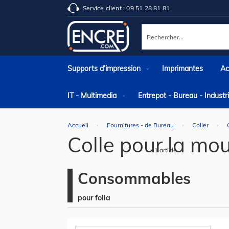
Service client : 09 51 28 81 81
Rechercher
Supports d’impression
Imprimantes
Ac
IT - Multimedia
Entrepot - Bureau - Indust
Accueil
Fournitures - de Bureau
Coller
Colle pour la mo
1
article
Consommables
pour folia