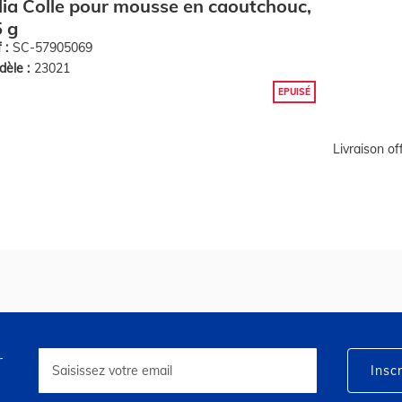
lia Colle pour mousse en caoutchouc,
 g
 :
SC-57905069
èle :
23021
EPUISÉ
Livraison o
r
Inscription
à
Inscr
notre
lettre