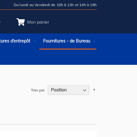
Du lundi au Vendredi de 10h à 13h et 14h à 18h
e
Mon panier
tures d’entrepôt
Fournitures - de Bureau
Par
Trier par
ordre
décroissant