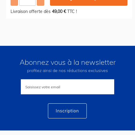
Livraison offerte dès
49,00 €
TTC !
Abonnez vous à la newsletter
profitez ainsi de nos réductions exclusives
Inscription
à
notre
lettre
d’information
:
Inscription