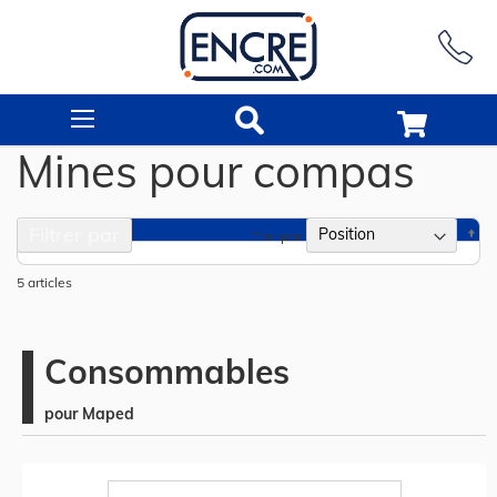
Rechercher
Mines pour compas
Filtrer par
Pa
Trier par
or
dé
5
articles
Consommables
pour Maped