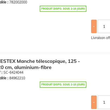
èle :
782002000
PRODUIT DISPO. SOUS 2-10 JOURS
-
Livraison o
ESTEX Manche télescopique, 125 -
0 cm, aluminium-fibre
 :
SC-6424044
èle :
84962210
PRODUIT DISPO. SOUS 2-10 JOURS
-