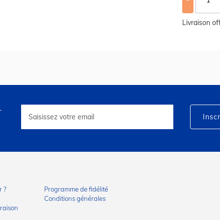
Livraison o
r
Inscription
à
Inscr
notre
lettre
d’information
:
 ?
Programme de fidélité
Conditions générales
vraison