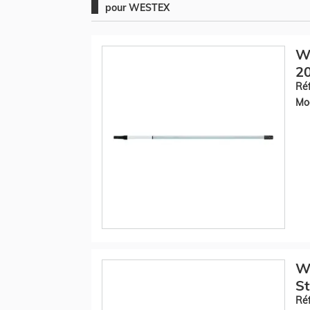
pour WESTEX
W
20
Réf
Mod
W
St
Réf