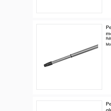
Pe
mé
Réf
Mod
Pe
al