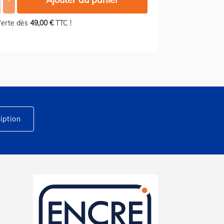
fferte dès
49,00 €
TTC !
iption