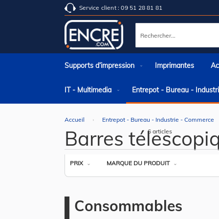
Service client : 09 51 28 81 81
Rechercher
Supports d’impression
Imprimantes
Ac
IT - Multimedia
Entrepot - Bureau - Indust
Accueil
Entrepot - Bureau - Industrie - Commerce
Barres télescopi
6
articles
PRIX
MARQUE DU PRODUIT
Consommables