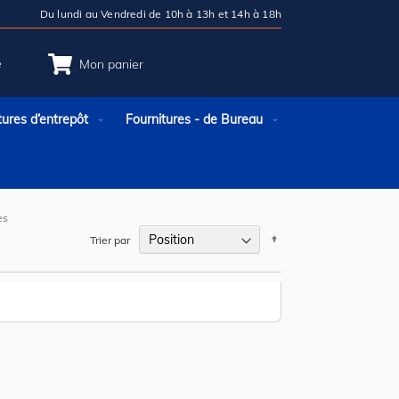
Du lundi au Vendredi de 10h à 13h et 14h à 18h
e
Mon panier
tures d’entrepôt
Fournitures - de Bureau
es
Par
Trier par
ordre
décroissant