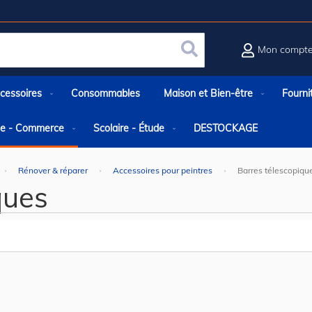
Mon compt
Rechercher
cessoires
Consommables
Maison et Bien-être
Fourni
rie - Commerce
Scolaire - Étude
DESTOCKAGE
Rénover & réparer
Accessoires pour peintres
Barres télescopiqu
ques