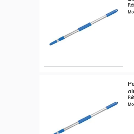
Réf
Mod
Pe
al
Réf
Mod