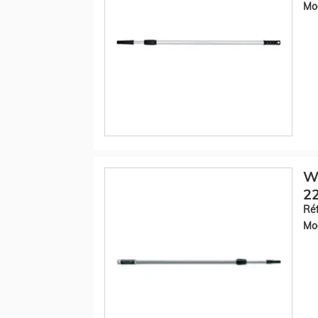
Mod
W
22
Réf
Mod