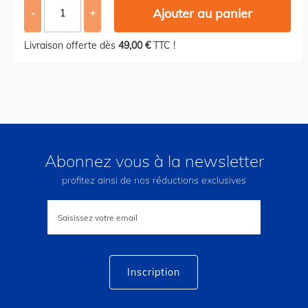
Ajouter au panier
-
+
Livraison offerte dès
49,00 €
TTC !
Abonnez vous à la newsletter
profitez ainsi de nos réductions exclusives
Inscription
à
notre
lettre
d’information
:
Inscription