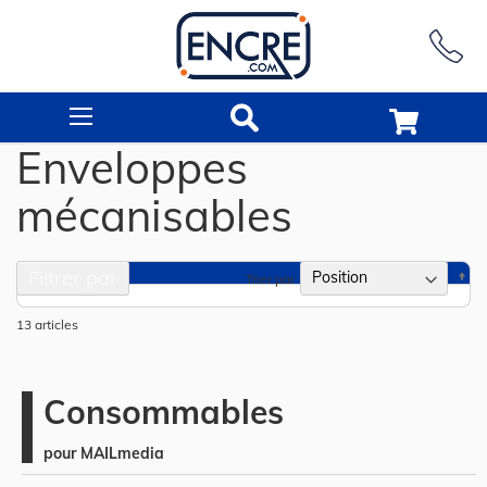
Rechercher
Enveloppes
mécanisables
Filtrer par
Pa
Trier par
or
dé
13
articles
Consommables
pour MAILmedia