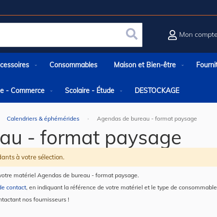
Mon compt
Rechercher
cessoires
Consommables
Maison et Bien-être
Fourni
rie - Commerce
Scolaire - Étude
DESTOCKAGE
Calendriers & éphémérides
Agendas de bureau - format paysage
au - format paysage
ants à votre sélection.
votre matériel Agendas de bureau - format paysage.
de contact
, en indiquant la référence de votre matériel et le type de consommable
ntactant nos fournisseurs !