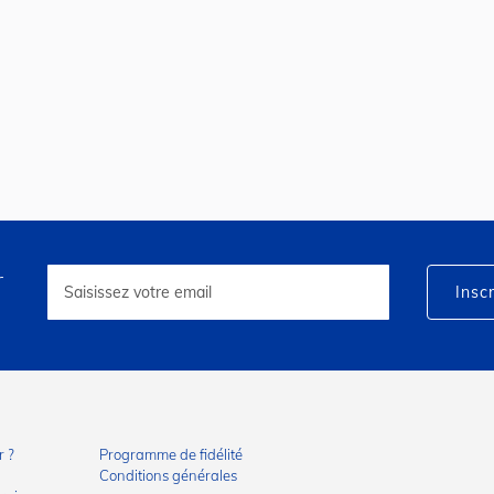
r
Inscription
à
Inscr
notre
lettre
d’information
:
 ?
Programme de fidélité
Conditions générales