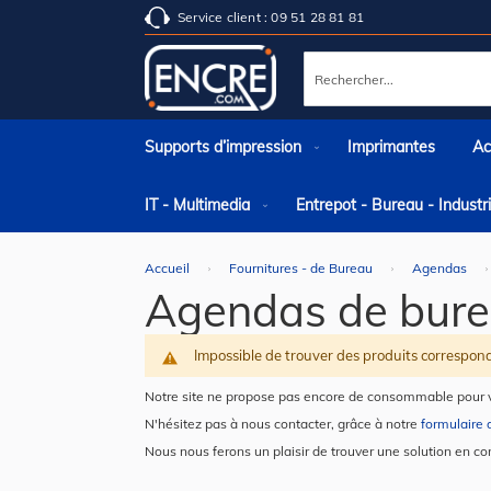
Service client : 09 51 28 81 81
Rechercher
Supports d’impression
Imprimantes
Ac
IT - Multimedia
Entrepot - Bureau - Indust
Accueil
Fournitures - de Bureau
Agendas
Agendas de bure
Impossible de trouver des produits correspond
Notre site ne propose pas encore de consommable pour 
N'hésitez pas à nous contacter, grâce à notre
formulaire 
Nous nous ferons un plaisir de trouver une solution en co