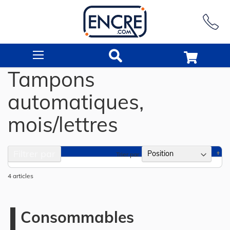
Rechercher
Tampons
automatiques,
mois/lettres
Filtrer par
Pa
Trier par
or
dé
4
articles
Consommables