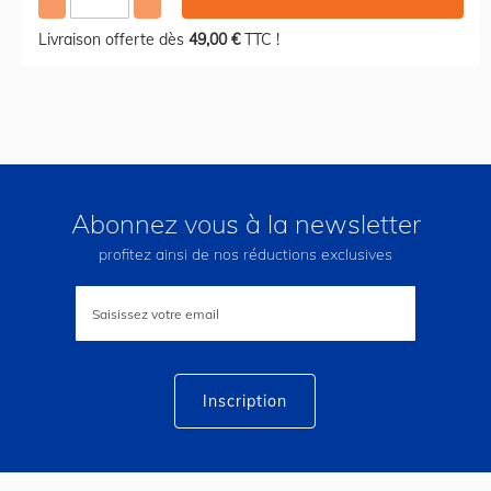
Livraison offerte dès
49,00 €
TTC !
Abonnez vous à la newsletter
profitez ainsi de nos réductions exclusives
Inscription
à
notre
lettre
d’information
:
Inscription