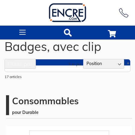
Rechercher
Badges, avec clip
Filtrer par
Pa
Trier par
or
dé
17
articles
Consommables
pour Durable