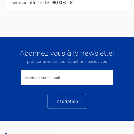
Livraison offerte dès
49,00 €
TTC !
Abonnez vous à la newsletter
profitez ainsi de nos réductions exclusives
Inscription
à
notre
lettre
d’information
:
Inscription