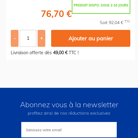
PRODUIT DISPO. SOUS 2-10 JOURS
76,70 €
TTC
Soit 92,04 €
Ajouter au panier
-
+
Livraison offerte dès
49,00 €
TTC !
Abonnez vous à la newsletter
profitez ainsi de nos réductions exclusives
Inscription
à
notre
lettre