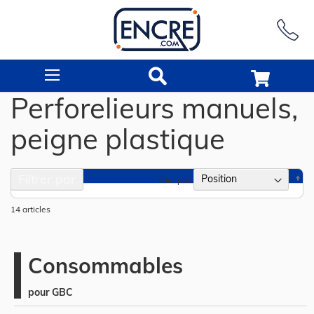
Rechercher
Perforelieurs manuels,
peigne plastique
Filtrer par
Pa
Trier par
or
dé
14
articles
Consommables
pour GBC