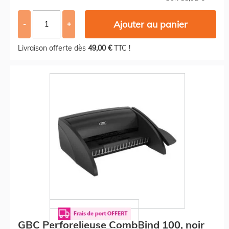
Ajouter au panier
-
+
Livraison offerte dès
49,00 €
TTC !
GBC Perforelieuse CombBind 100, noir