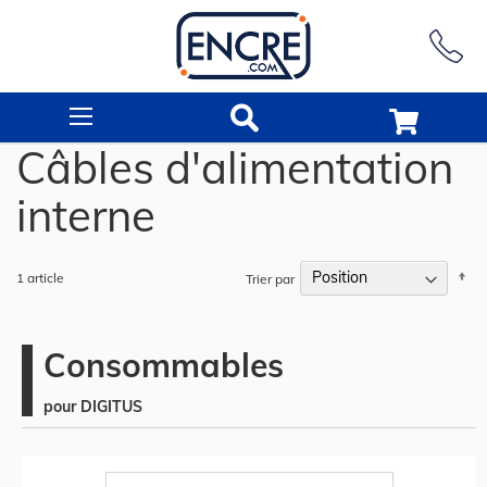
Rechercher
Câbles d'alimentation
interne
Pa
1
article
Trier par
or
dé
Consommables
pour DIGITUS