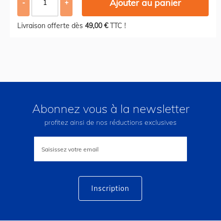
Ajouter au panier
-
+
Livraison offerte dès
49,00 €
TTC !
Abonnez vous à la newsletter
profitez ainsi de nos réductions exclusives
Inscription
à
notre
lettre
d’information
:
Inscription