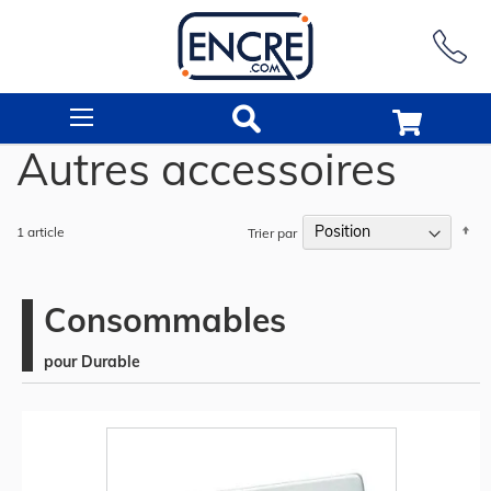
Rechercher
Autres accessoires
Pa
1
article
Trier par
or
dé
Consommables
pour Durable