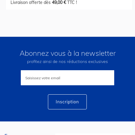
Livraison offerte dès
49,00 €
TTC !
Abonnez vous à la newsletter
profitez ainsi de nos réductions exclusives
Inscription
à
notre
lettre
d’information
:
Inscription