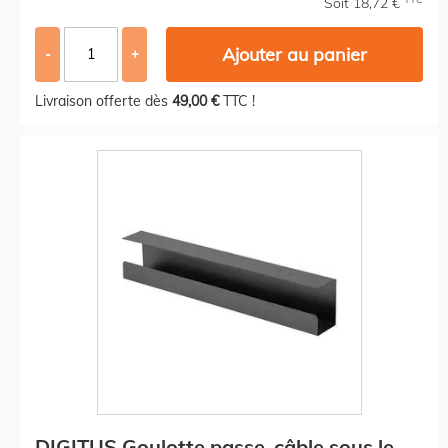
Soit 18,72 €
Ajouter au panier
-
+
Livraison offerte dès
49,00 €
TTC !
DIGITUS Goulotte passe-câble sous le