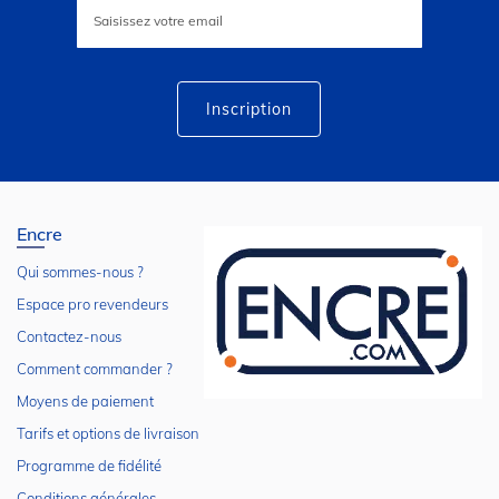
à
notre
lettre
d’information
:
Inscription
Encre
Qui sommes-nous ?
Espace pro revendeurs
Contactez-nous
Comment commander ?
Moyens de paiement
Tarifs et options de livraison
Programme de fidélité
Conditions générales