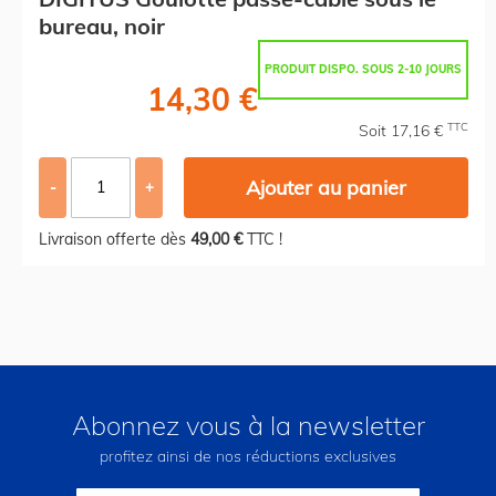
bureau, noir
PRODUIT DISPO. SOUS 2-10 JOURS
14,30 €
TTC
Soit 17,16 €
Ajouter au panier
-
+
Livraison offerte dès
49,00 €
TTC !
Abonnez vous à la newsletter
profitez ainsi de nos réductions exclusives
Inscription