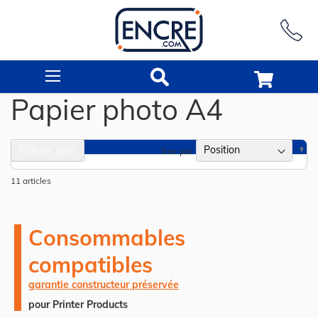
Rechercher
Papier photo A4
Filtrer par
Pa
Trier par
or
dé
11
articles
Consommables
compatibles
garantie constructeur préservée
pour Printer Products