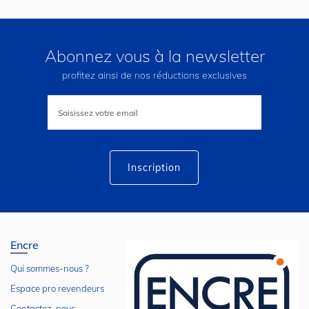
Abonnez vous à la newsletter
profitez ainsi de nos réductions exclusives
Inscription
à
notre
lettre
d’information
:
Inscription
Encre
Qui sommes-nous ?
Espace pro revendeurs
Contactez-nous