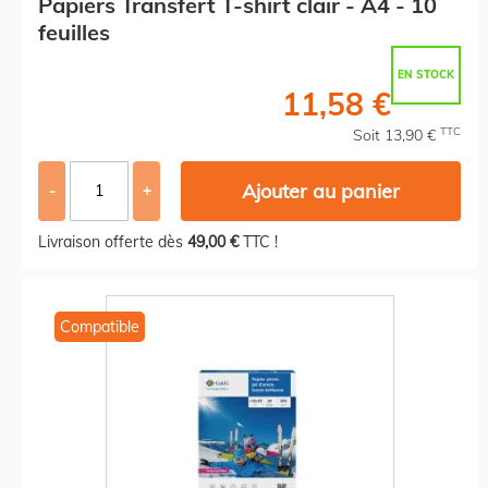
Papiers Transfert T-shirt clair - A4 - 10
feuilles
EN STOCK
11,58 €
TTC
Soit 13,90 €
Ajouter au panier
-
+
Livraison offerte dès
49,00 €
TTC !
Compatible