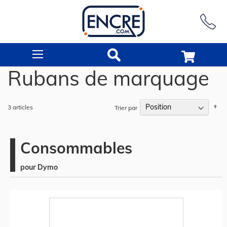
Rechercher
Rubans de marquage
Pa
3
articles
Trier par
or
dé
Consommables
pour Dymo