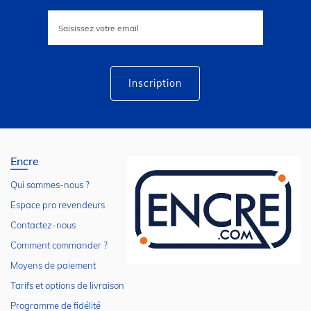
Inscription
à
notre
lettre
d’information
:
Inscription
Encre
Qui sommes-nous ?
Espace pro revendeurs
Contactez-nous
Comment commander ?
Moyens de paiement
Tarifs et options de livraison
Programme de fidélité