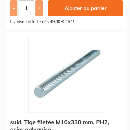
Ajouter au panier
-
+
Livraison offerte dès
49,00 €
TTC !
suki. Tige filetée M10x330 mm, PH2,
acier galvanisé