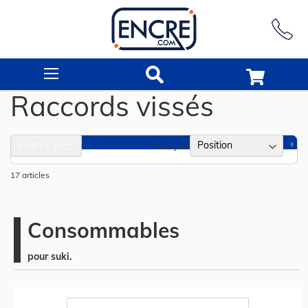
Rechercher
Raccords vissés
Filtrer par
Pa
Trier par
or
dé
17
articles
Consommables
pour suki.