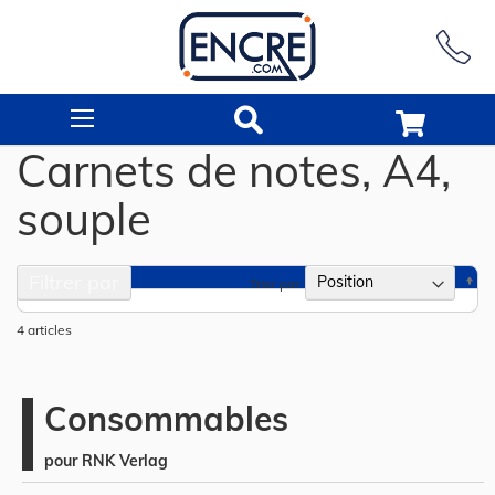
Rechercher
Carnets de notes, A4,
souple
Filtrer par
Pa
Trier par
or
dé
4
articles
Consommables
pour RNK Verlag