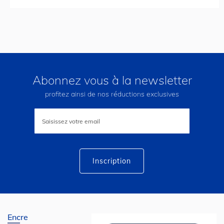
Abonnez vous à la newsletter
profitez ainsi de nos réductions exclusives
Inscription
à
notre
lettre
d’information
:
Inscription
Encre