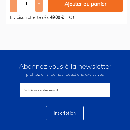
Ajouter au panier
-
+
Livraison offerte dès
49,00 €
TTC !
Abonnez vous à la newsletter
profitez ainsi de nos réductions exclusives
Inscription
à
notre
lettre
d’information
:
Inscription