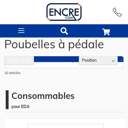
Rechercher
Poubelles à pédale
Filtrer par
Pa
Trier par
or
dé
10
articles
Consommables
pour EDA