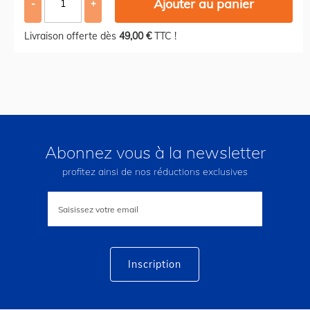
Ajouter au panier
-
+
Livraison offerte dès
49,00 €
TTC !
Abonnez vous à la newsletter
profitez ainsi de nos réductions exclusives
Inscription
à
notre
lettre
d’information
:
Inscription