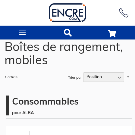
Rechercher
Boîtes de rangement,
mobiles
Pa
1
article
Trier par
or
dé
Consommables
pour ALBA