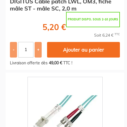
DIGITUS Câble patch LWL, OM3, fiche
mâle ST - mâle SC, 2,0 m
PRODUIT DISPO. SOUS 2-10 JOURS
5,20 €
TTC
Soit 6,24 €
Ajouter au panier
-
+
Livraison offerte dès
49,00 €
TTC !