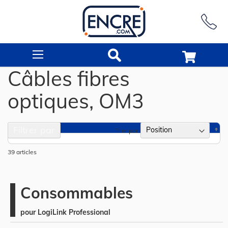
Rechercher
Câbles fibres
optiques, OM3
Filtrer par
Pa
Trier par
or
dé
39
articles
Consommables
pour LogiLink Professional