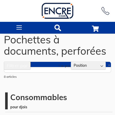
Rechercher
Pochettes à
documents, perforées
Filtrer par
Pa
Trier par
or
dé
8
articles
Consommables
pour djois