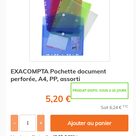
EXACOMPTA Pochette document
perforée, A4, PP, assorti
PRODUIT DISPO. SOUS 2-10 JOURS
5,20 €
TTC
Soit 6,24 €
Ajouter au panier
-
+