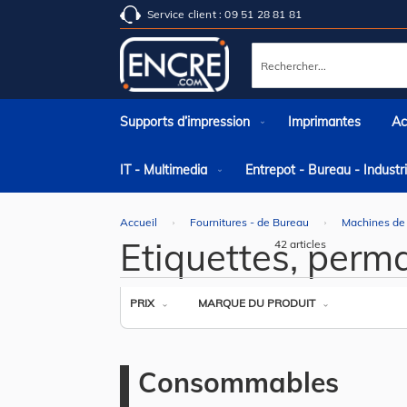
Service client : 09 51 28 81 81
Rechercher
Supports d’impression
Imprimantes
Ac
IT - Multimedia
Entrepot - Bureau - Indust
Accueil
Fournitures - de Bureau
Machines de
Etiquettes, perm
42
articles
PRIX
MARQUE DU PRODUIT
Consommables