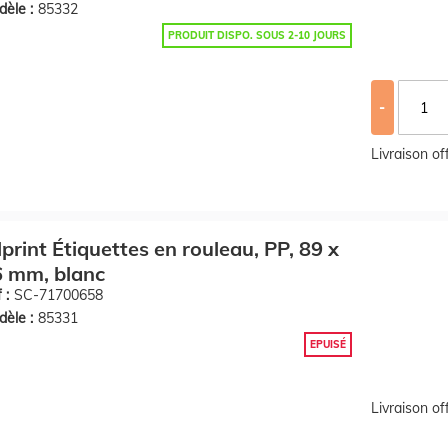
èle :
85332
PRODUIT DISPO. SOUS 2-10 JOURS
-
Livraison o
llprint Étiquettes en rouleau, PP, 89 x
 mm, blanc
 :
SC-71700658
èle :
85331
EPUISÉ
Livraison o