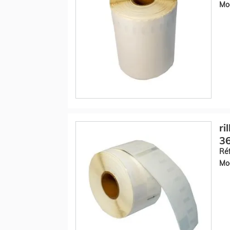
Mod
ri
36
Réf
Mod