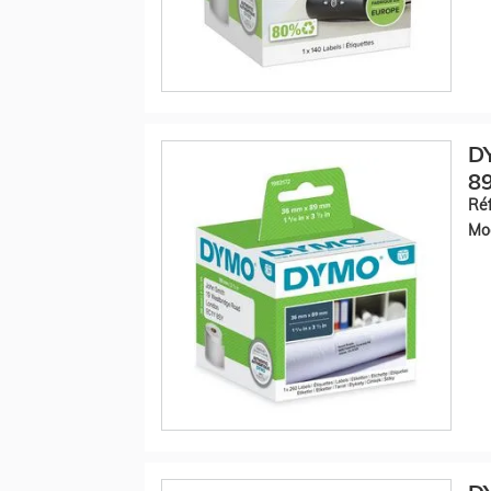
DY
89
Réf
Mod