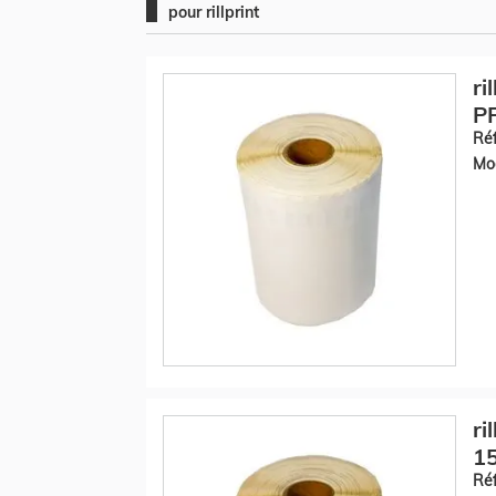
pour rillprint
ri
PP
Réf
Mod
ri
1
Réf