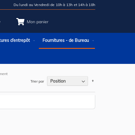
Du lundi au Vendredi de 10h à 13h et 14h à 18h
e
Mon panier
tures d’entrepôt
Fournitures - de Bureau
anent
Par
Trier par
ordre
décroissant