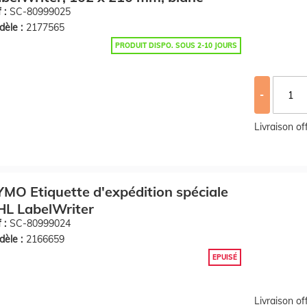
 :
SC-80999025
èle :
2177565
PRODUIT DISPO. SOUS 2-10 JOURS
-
Livraison o
MO Etiquette d'expédition spéciale
HL LabelWriter
 :
SC-80999024
èle :
2166659
EPUISÉ
Livraison o