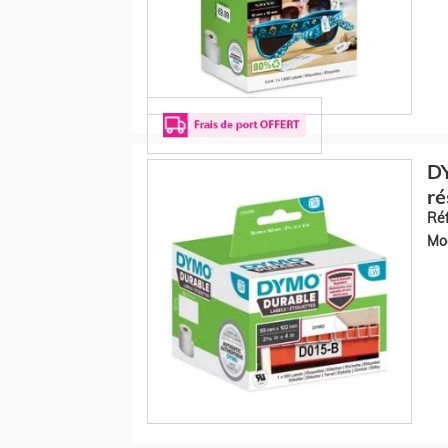
D
ré
Réf
Mod