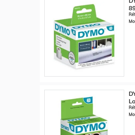
DY
89
Réf
Mod
DY
La
Réf
Mod