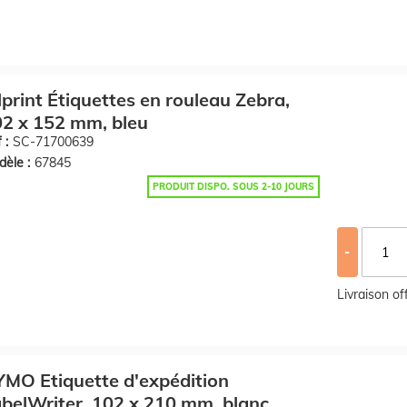
llprint Étiquettes en rouleau Zebra,
2 x 152 mm, bleu
 :
SC-71700639
èle :
67845
PRODUIT DISPO. SOUS 2-10 JOURS
-
Livraison o
MO Etiquette d'expédition
belWriter, 102 x 210 mm, blanc