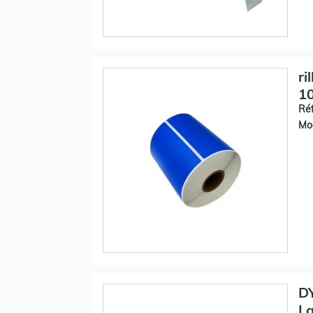
ri
10
Réf
Mod
DY
La