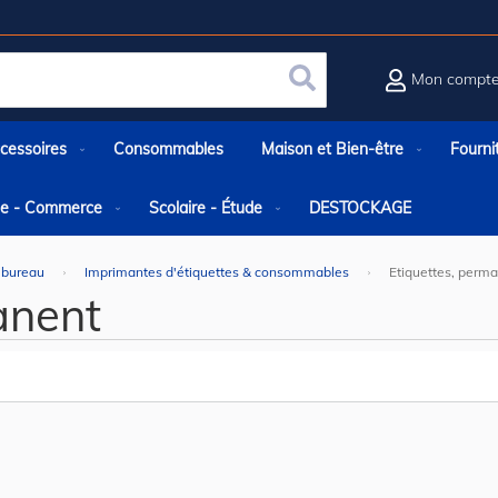
Mon compt
Rechercher
cessoires
Consommables
Maison et Bien-être
Fourni
rie - Commerce
Scolaire - Étude
DESTOCKAGE
 bureau
Imprimantes d'étiquettes & consommables
Etiquettes, perm
anent