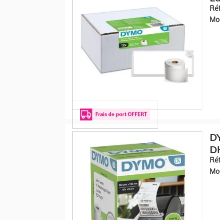
Réf
Mod
DY
D
Réf
Mod