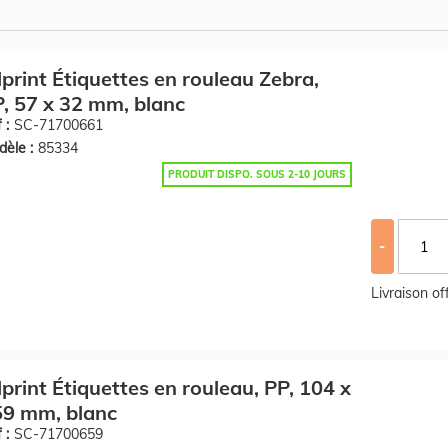
llprint Étiquettes en rouleau Zebra,
, 57 x 32 mm, blanc
 :
SC-71700661
èle :
85334
PRODUIT DISPO. SOUS 2-10 JOURS
-
Livraison o
llprint Étiquettes en rouleau, PP, 104 x
59 mm, blanc
 :
SC-71700659