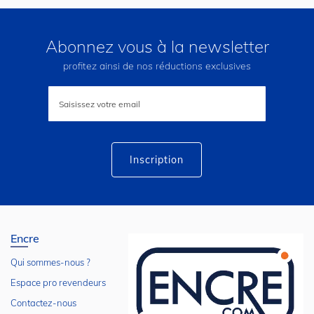
Abonnez vous à la newsletter
profitez ainsi de nos réductions exclusives
Inscription
à
notre
lettre
d’information
:
Inscription
Encre
Qui sommes-nous ?
Espace pro revendeurs
Contactez-nous