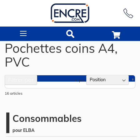
Rechercher
Pochettes coins A4,
PVC
Filtrer par
Pa
Trier par
or
dé
16
articles
Consommables
pour ELBA