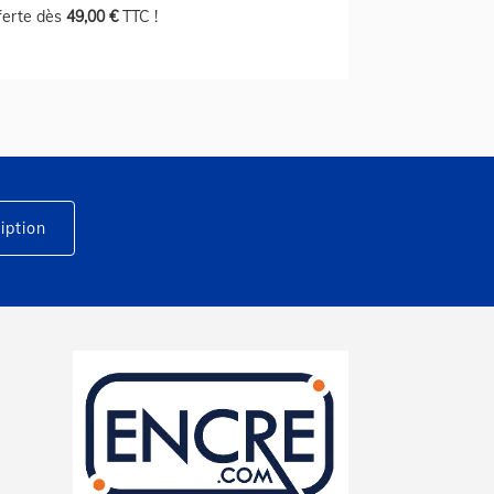
fferte dès
49,00 €
TTC !
iption