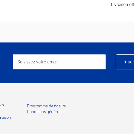
Livraison o
r
Inscription
à
Inscr
notre
lettre
d’information
:
 ?
Programme de fidélité
Conditions générales
vraison