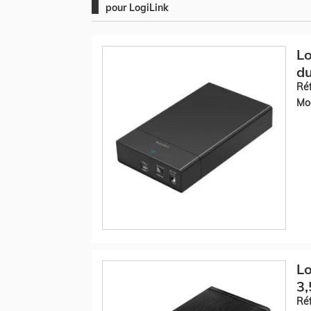
pour LogiLink
Lo
du
Réf
Mod
Lo
3,
Réf