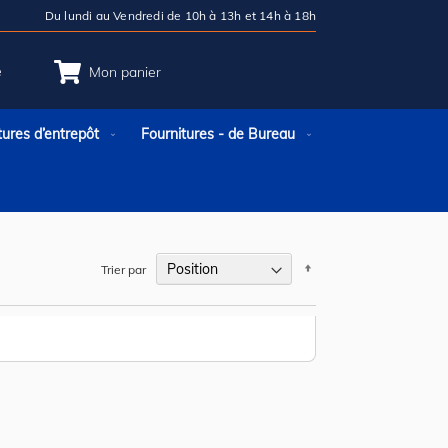
Du lundi au Vendredi de 10h à 13h et 14h à 18h
e
Mon panier
tures d’entrepôt
Fournitures - de Bureau
Par
Trier par
ordre
décroissant