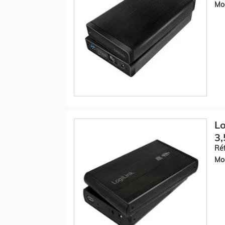
Mod
Lo
3,
Réf
Mod