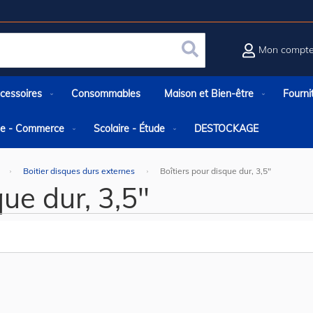
Mon compt
Rechercher
cessoires
Consommables
Maison et Bien-être
Fourni
rie - Commerce
Scolaire - Étude
DESTOCKAGE
Boitier disques durs externes
Boîtiers pour disque dur, 3,5"
que dur, 3,5"