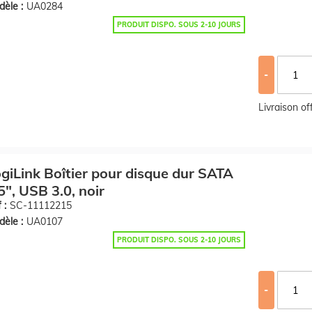
èle :
UA0284
PRODUIT DISPO. SOUS 2-10 JOURS
-
Livraison o
giLink Boîtier pour disque dur SATA
5", USB 3.0, noir
 :
SC-11112215
èle :
UA0107
PRODUIT DISPO. SOUS 2-10 JOURS
-