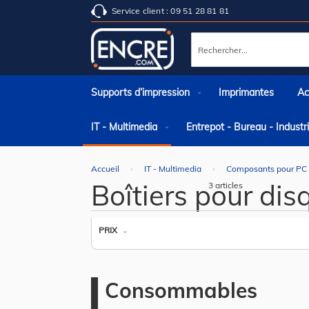
Service client : 09 51 28 81 81
Rechercher
Supports d’impression
Imprimantes
Ac
IT - Multimedia
Entrepot - Bureau - Indust
Accueil
IT - Multimedia
Composants pour PC
Boîtiers pour dis
3
articles
PRIX
Consommables