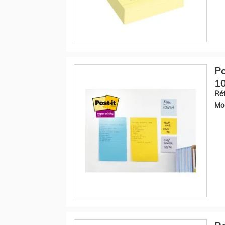
Po
10
Réf
Mod