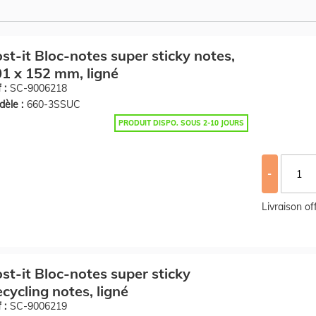
st-it Bloc-notes super sticky notes,
1 x 152 mm, ligné
 :
SC-9006218
èle :
660-3SSUC
PRODUIT DISPO. SOUS 2-10 JOURS
-
Livraison o
st-it Bloc-notes super sticky
cycling notes, ligné
 :
SC-9006219