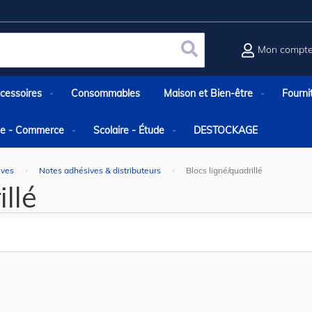
Mon compt
Rechercher
cessoires
Consommables
Maison et Bien-être
Fourni
rie - Commerce
Scolaire - Étude
DESTOCKAGE
ives
Notes adhésives & distributeurs
Blocs ligné/quadrillé
illé