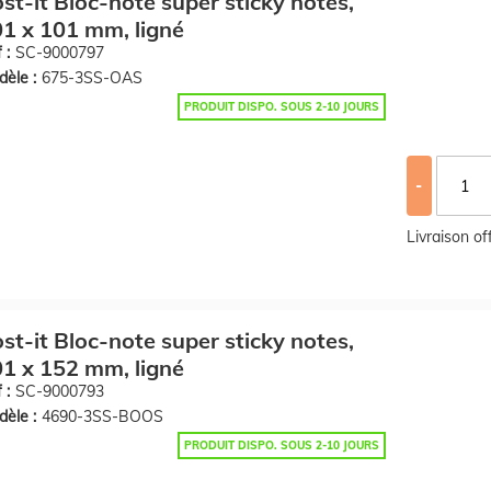
st-it Bloc-note super sticky notes,
1 x 101 mm, ligné
 :
SC-9000797
èle :
675-3SS-OAS
PRODUIT DISPO. SOUS 2-10 JOURS
-
Livraison o
st-it Bloc-note super sticky notes,
1 x 152 mm, ligné
 :
SC-9000793
èle :
4690-3SS-BOOS
PRODUIT DISPO. SOUS 2-10 JOURS