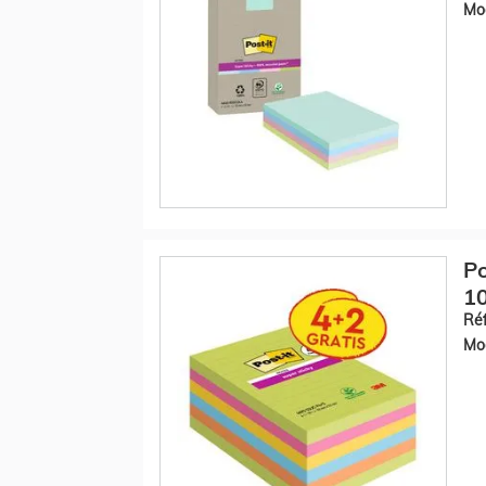
Mod
Po
10
Réf
Mod