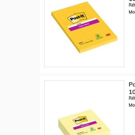
Réf
Mod
Po
10
Réf
Mod