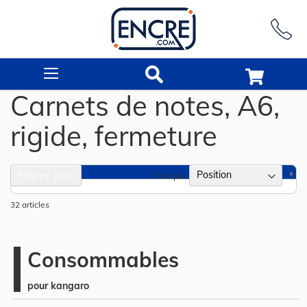
Rechercher
Carnets de notes, A6,
rigide, fermeture
Filtrer par
Pa
Trier par
or
dé
32
articles
Consommables
pour kangaro