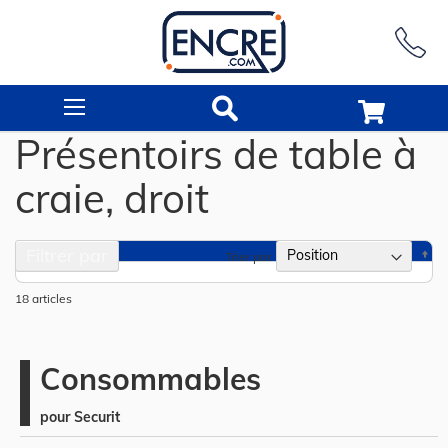
Rechercher
Présentoirs de table à
craie, droit
Filtrer par
Pa
Trier par
or
dé
18
articles
Consommables
pour Securit