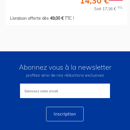
14,30 €
TTC
Soit 17,16 €
Livraison offerte dès
49,00 €
TTC !
Abonnez vous à la newsletter
profitez ainsi de nos réductions exclusives
Inscription
à
notre
lettre
d’information
:
Inscription