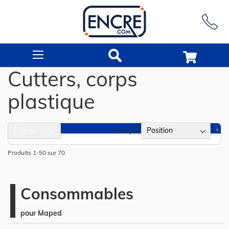
Rechercher
Cutters, corps
plastique
Filtrer par
Pa
Trier par
or
dé
Produits
1
-
50
sur
70
Consommables
pour Maped