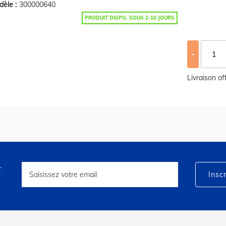
èle :
300000640
PRODUIT DISPO. SOUS 2-10 JOURS
-
Livraison o
r
Inscription
à
Inscr
notre
lettre
d’information
: