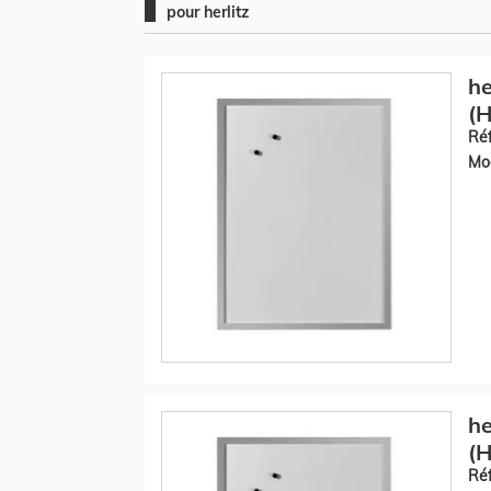
pour herlitz
he
(H
Réf
Mod
he
(H
Réf