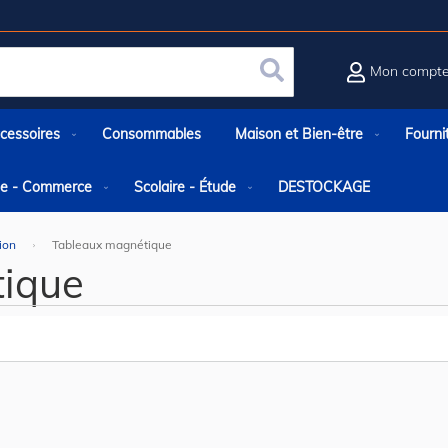
Mon compt
Rechercher
cessoires
Consommables
Maison et Bien-être
Fourni
rie - Commerce
Scolaire - Étude
DESTOCKAGE
ion
Tableaux magnétique
ique