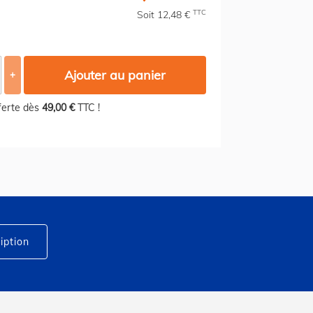
TTC
Soit 12,48 €
Ajouter au panier
+
fferte dès
49,00 €
TTC !
iption