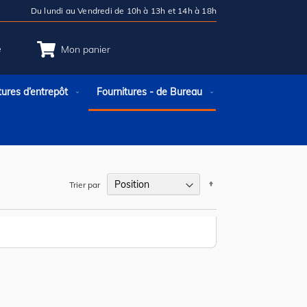
Du lundi au Vendredi de 10h à 13h et 14h à 18h
e
Mon panier
tures d’entrepôt
Fournitures - de Bureau
Par
Trier par
ordre
décroissant