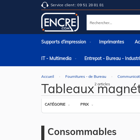
Service client : 09 51 28 81 81
Rechercher
Supports d’impression
Imprimantes
Ac
IT - Multimedia
Entrepot - Bureau - Indust
Accueil
Fournitures - de Bureau
Communicat
Tableaux magnét
2
articles
CATÉGORIE
PRIX
Consommables