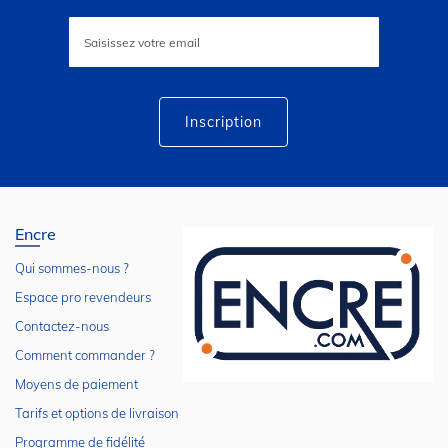
Inscription
à
notre
lettre
d’information
:
Inscription
Encre
Qui sommes-nous ?
Espace pro revendeurs
Contactez-nous
Comment commander ?
Moyens de paiement
Tarifs et options de livraison
Programme de fidélité