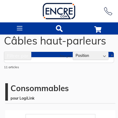
Rechercher
Câbles haut-parleurs
Filtrer par
Pa
Trier par
or
dé
11
articles
Consommables
pour LogiLink