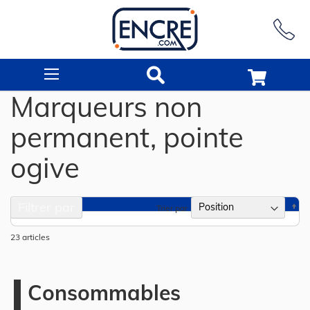
Rechercher
Marqueurs non
permanent, pointe
ogive
Filtrer par
Pa
Trier par
or
dé
23
articles
Consommables