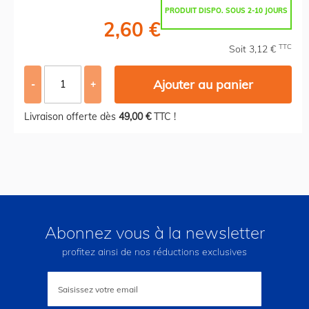
PRODUIT DISPO. SOUS 2-10 JOURS
2,60 €
TTC
Soit 3,12 €
Ajouter au panier
-
+
Livraison offerte dès
49,00 €
TTC !
Abonnez vous à la newsletter
profitez ainsi de nos réductions exclusives
Inscription
à
notre
lettre