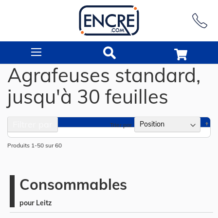
Rechercher
Agrafeuses standard,
jusqu'à 30 feuilles
Filtrer par
Pa
Trier par
or
dé
Produits
1
-
50
sur
60
Consommables
pour Leitz