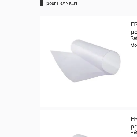
pour FRANKEN
F
pa
Réf
Mod
F
pa
Réf