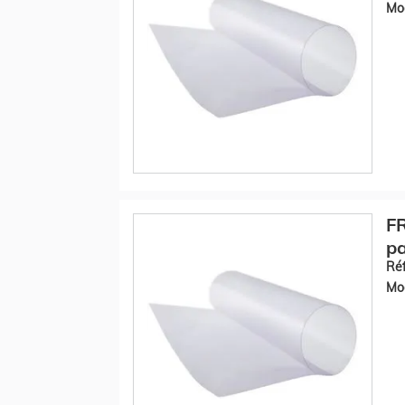
Mod
F
pa
Réf
Mod