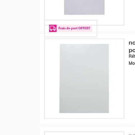
no
po
Réf
Mod