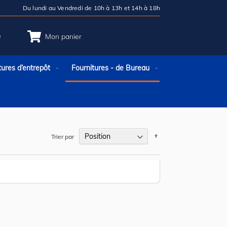
Du lundi au Vendredi de 10h à 13h et 14h à 18h
e
Mon panier
tures d’entrepôt
Fournitures - de Bureau
Par
Trier par
ordre
décroissant