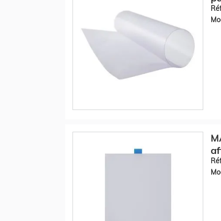
Réf
Mod
MA
af
Réf
Mod