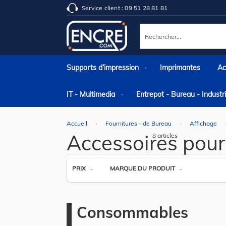
Service client : 09 51 28 81 81
Rechercher
Supports d’impression
Imprimantes
Ac
IT - Multimedia
Entrepot - Bureau - Indust
Accueil
Fournitures - de Bureau
Affichage
Accessoires pour
8
articles
PRIX
MARQUE DU PRODUIT
Consommables