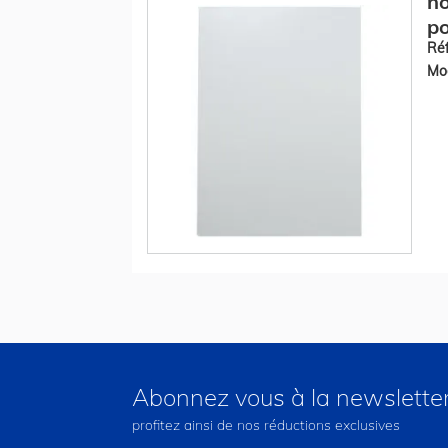
no
po
Réf
Mod
Abonnez vous à la newslette
profitez ainsi de nos réductions exclusives