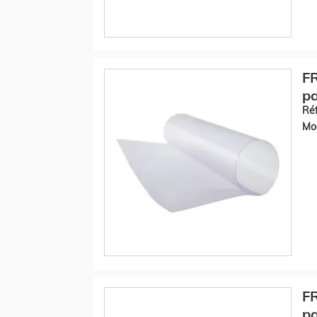
F
pa
Réf
Mod
F
pa