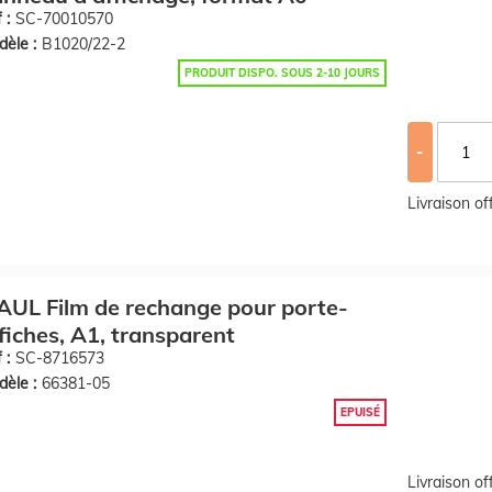
 :
SC-70010570
èle :
B1020/22-2
PRODUIT DISPO. SOUS 2-10 JOURS
-
Livraison o
UL Film de rechange pour porte-
fiches, A1, transparent
 :
SC-8716573
èle :
66381-05
EPUISÉ
Livraison o