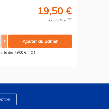
19,50 €
TTC
Soit 23,40 €
Ajouter au panier
+
fferte dès
49,00 €
TTC !
iption