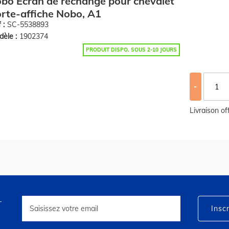
bo Ecran de rechange pour chevalet
rte-affiche Nobo, A1
 :
SC-5538893
èle :
1902374
PRODUIT DISPO. SOUS 2-10 JOURS
-
Livraison o
r
Inscription
à
Inscr
notre
lettre