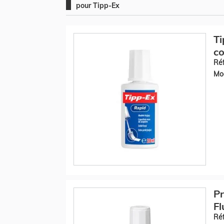
pour Tipp-Ex
Ti
co
Réf
Mod
Pr
Fl
Réf