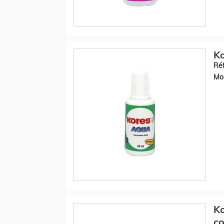
Ko
Réf
Mod
Ko
co