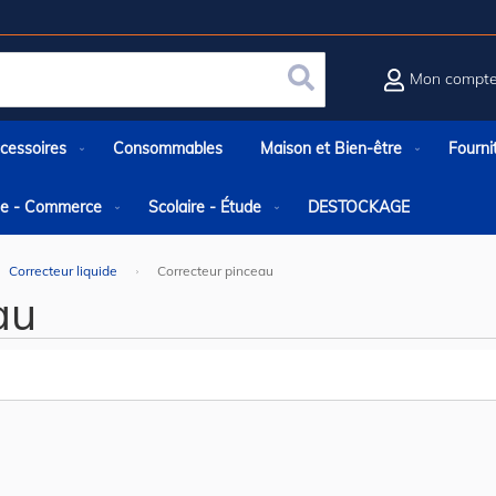
Mon compt
Rechercher
cessoires
Consommables
Maison et Bien-être
Fourni
rie - Commerce
Scolaire - Étude
DESTOCKAGE
Correcteur liquide
Correcteur pinceau
au