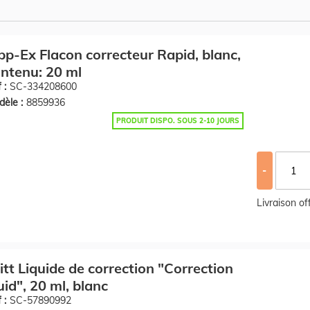
pp-Ex Flacon correcteur Rapid, blanc,
ntenu: 20 ml
 :
SC-334208600
èle :
8859936
PRODUIT DISPO. SOUS 2-10 JOURS
-
Livraison o
itt Liquide de correction "Correction
uid", 20 ml, blanc
 :
SC-57890992