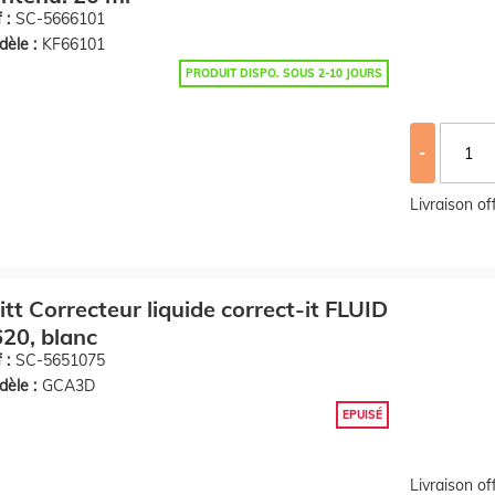
 :
SC-5666101
èle :
KF66101
PRODUIT DISPO. SOUS 2-10 JOURS
-
Livraison o
itt Correcteur liquide correct-it FLUID
20, blanc
 :
SC-5651075
èle :
GCA3D
EPUISÉ
Livraison o