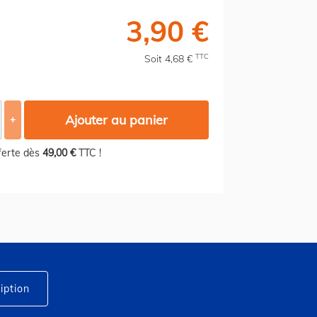
3,90 €
TTC
Soit 4,68 €
Ajouter au panier
+
fferte dès
49,00 €
TTC !
iption