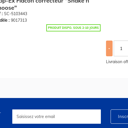
pp-Ex Flacon correcteur "Shake'n
hoose"
 :
SC-5103443
èle :
9017313
PRODUIT DISPO. SOUS 2-10 JOURS
-
Livraison o
r
Inscription
à
Inscr
notre
lettre