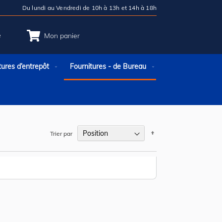
Du lundi au Vendredi de 10h à 13h et 14h à 18h
e
Mon panier
tures d’entrepôt
Fournitures - de Bureau
Par
Trier par
ordre
décroissant