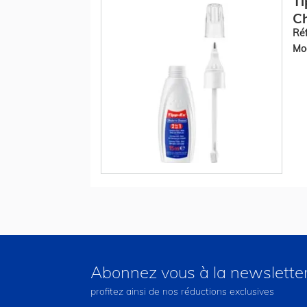
Ti
C
Réf
Mod
Abonnez vous à la newslette
profitez ainsi de nos réductions exclusives