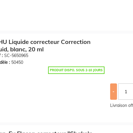
U Liquide correcteur Correction
uid, blanc, 20 ml
 :
SC-5650965
èle :
50450
PRODUIT DISPO. SOUS 2-10 JOURS
-
Livraison o