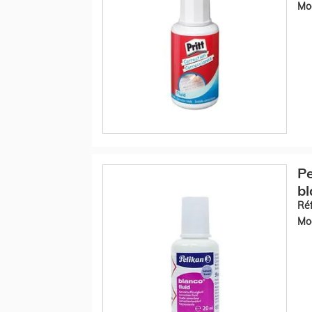
Mod
Pe
bl
Réf
Mod