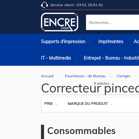
Service client : 09 51 28 81 81
Rechercher
Supports d’impression
Imprimantes
Ac
IT - Multimedia
Entrepot - Bureau - Indust
Accueil
Fournitures - de Bureau
Corriger
Correcteur pince
8
articles
PRIX
MARQUE DU PRODUIT
Consommables