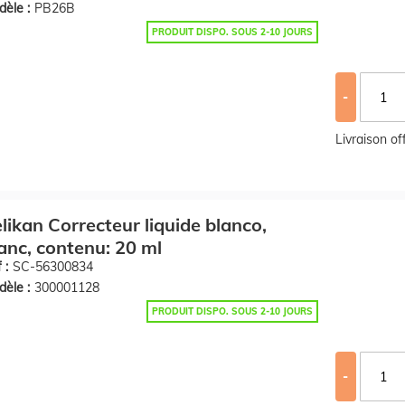
èle :
PB26B
PRODUIT DISPO. SOUS 2-10 JOURS
-
Livraison o
likan Correcteur liquide blanco,
anc, contenu: 20 ml
 :
SC-56300834
èle :
300001128
PRODUIT DISPO. SOUS 2-10 JOURS
-