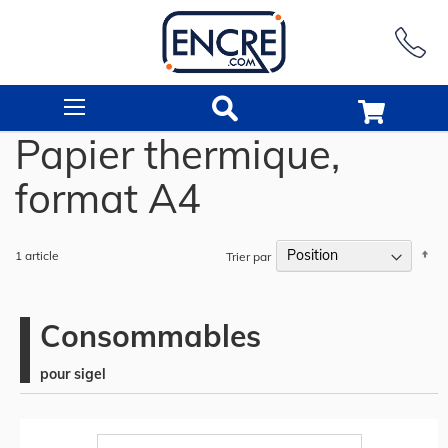
Rechercher
Papier thermique,
format A4
Pa
1
article
Trier par
or
dé
Consommables
pour sigel