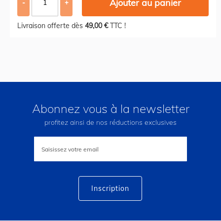
Ajouter au panier
-
+
Livraison offerte dès
49,00 €
TTC !
Abonnez vous à la newsletter
profitez ainsi de nos réductions exclusives
Inscription
à
notre
lettre
d’information
:
Inscription