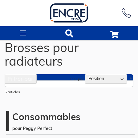
Rechercher
Brosses pour
radiateurs
Filtrer par
Pa
Trier par
or
dé
5
articles
Consommables
pour Peggy Perfect