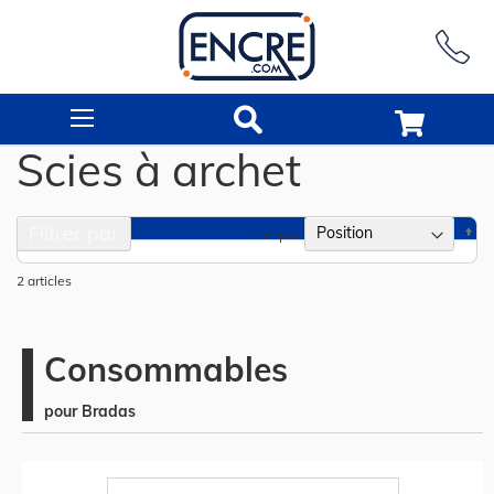
Rechercher
Scies à archet
Filtrer par
Pa
Trier par
or
dé
2
articles
Consommables
pour Bradas