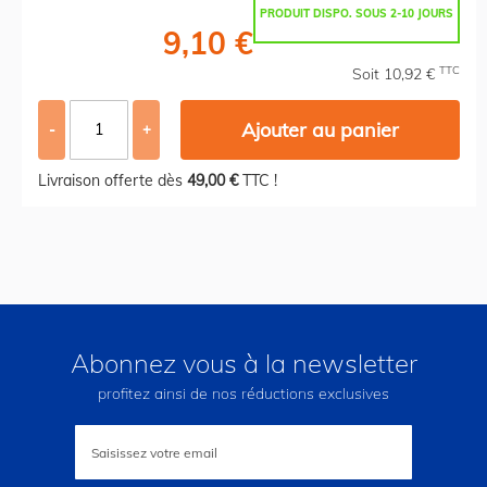
PRODUIT DISPO. SOUS 2-10 JOURS
9,10 €
TTC
Soit 10,92 €
Ajouter au panier
-
+
Livraison offerte dès
49,00 €
TTC !
Abonnez vous à la newsletter
profitez ainsi de nos réductions exclusives
Inscription
à
notre
lettre