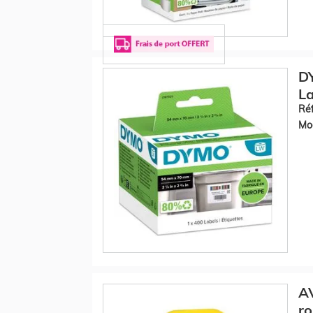
DY
La
Réf
Mod
A
ro