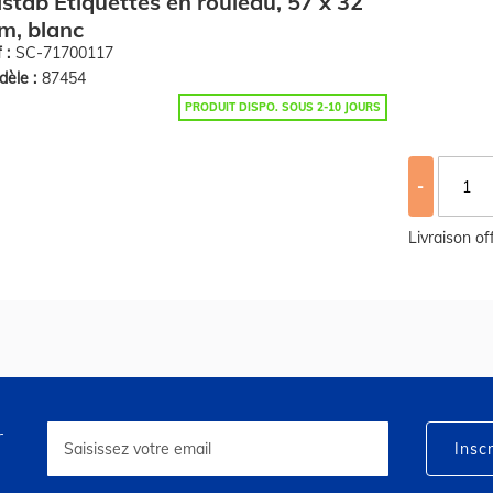
llstab Etiquettes en rouleau, 57 x 32
m, blanc
 :
SC-71700117
èle :
87454
PRODUIT DISPO. SOUS 2-10 JOURS
-
Livraison o
r
Inscription
à
Inscr
notre
lettre