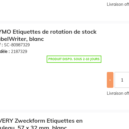
Livraison o
MO Etiquettes de rotation de stock
belWriter, blanc
 :
SC-80987329
èle :
2187329
PRODUIT DISPO. SOUS 2-10 JOURS
-
Livraison o
VERY Zweckform Etiquettes en
uleau, 57 x 32 mm, blanc