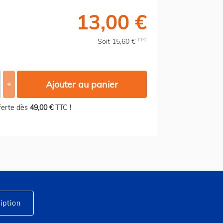
13,00 €
TTC
Soit 15,60 €
Ajouter au panier
+
fferte dès
49,00 €
TTC !
iption