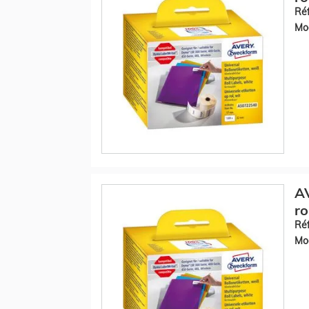
Réf
Mod
A
ro
Réf
Mod