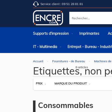
Service client : 09 51 28 81 81
Rechercher
Supports d’impression
Imprimantes
Ac
IT - Multimedia
Entrepot - Bureau - Indust
Accueil
Fournitures - de Bureau
Machines de
Etiquettes, non 
8
articles
PRIX
MARQUE DU PRODUIT
Consommables