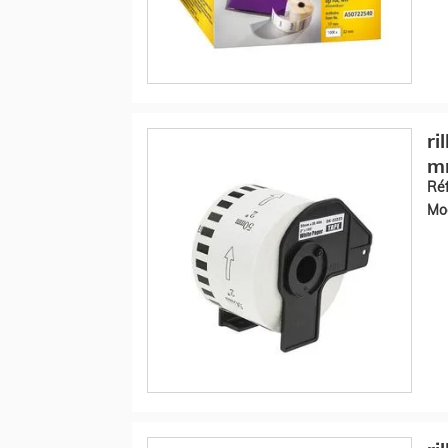
ri
m
Réf
Mod