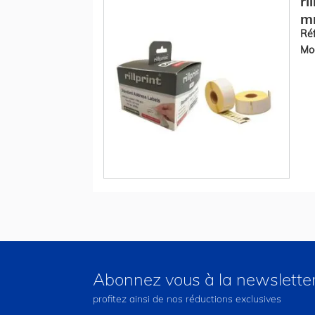
ri
m
Réf
Mod
Abonnez vous à la newslette
profitez ainsi de nos réductions exclusives