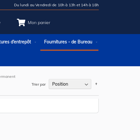
Du lundi au Vendredi de 10h à 13h et 14h à 18h
e
Mon panier
tures d’entrepôt
Fournitures - de Bureau
permanent
Par
Trier par
ordre
décroissant