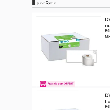
pour Dymo
DY
au
Réf
Mod
DY
La
Réf