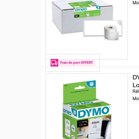
Mod
DY
La
Réf
Mod