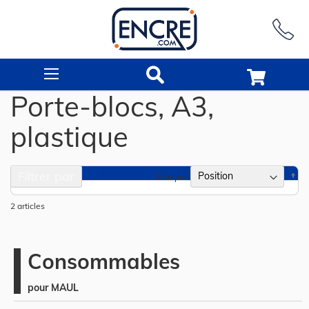
Rechercher
Porte-blocs, A3,
plastique
Filtrer par
Pa
Trier par
or
dé
2
articles
Consommables
pour MAUL