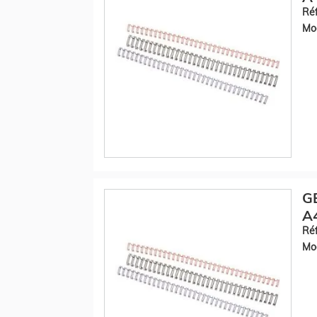
Réf
Mod
GB
A4
Réf
Mod