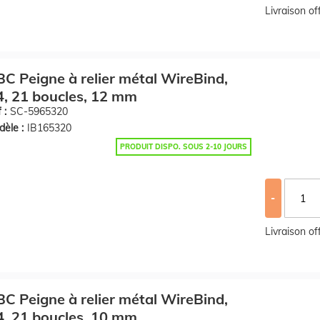
Livraison o
C Peigne à relier métal WireBind,
, 21 boucles, 12 mm
 :
SC-5965320
èle :
IB165320
PRODUIT DISPO. SOUS 2-10 JOURS
-
Livraison o
C Peigne à relier métal WireBind,
, 21 boucles, 10 mm