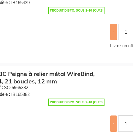
èle :
IB165429
PRODUIT DISPO. SOUS 2-10 JOURS
-
Livraison o
C Peigne à relier métal WireBind,
, 21 boucles, 12 mm
 :
SC-5965382
èle :
IB165382
PRODUIT DISPO. SOUS 2-10 JOURS
-