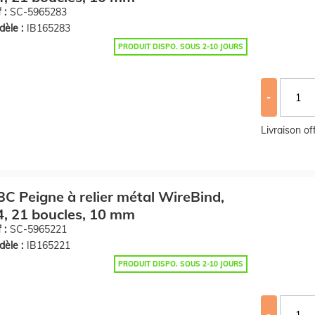
 :
SC-5965283
èle :
IB165283
PRODUIT DISPO. SOUS 2-10 JOURS
-
Livraison o
C Peigne à relier métal WireBind,
, 21 boucles, 10 mm
 :
SC-5965221
èle :
IB165221
PRODUIT DISPO. SOUS 2-10 JOURS
-