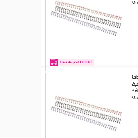
Mod
GB
A4
Réf
Mod