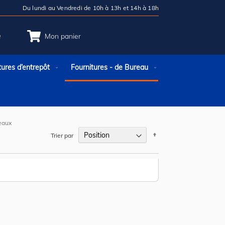
Du lundi au Vendredi de 10h à 13h et 14h à 18h
e
Mon panier
tures d’entrepôt
Fournitures - de Bureau
neaux
Par
Trier par
ordre
décroissant