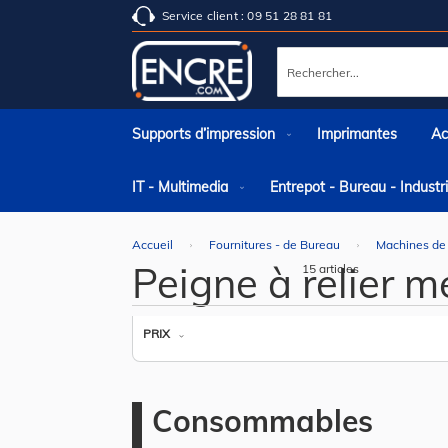
Service client : 09 51 28 81 81
Rechercher
Supports d’impression
Imprimantes
Ac
IT - Multimedia
Entrepot - Bureau - Indust
Accueil
Fournitures - de Bureau
Machines de
Peigne à relier 
15
articles
PRIX
Consommables