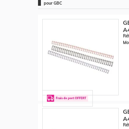
pour GBC
GB
A4
Réf
Mod
GB
A4
Réf