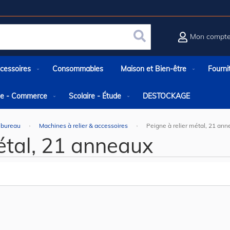
Mon compt
Rechercher
cessoires
Consommables
Maison et Bien-être
Fourni
rie - Commerce
Scolaire - Étude
DESTOCKAGE
 bureau
Machines à relier & accessoires
Peigne à relier métal, 21 an
métal, 21 anneaux