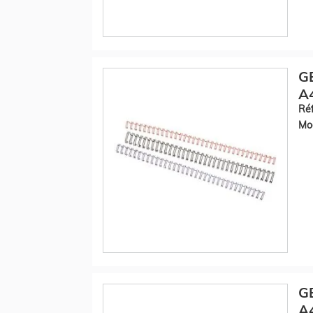
GB
A4
Réf
Mod
GB
A4