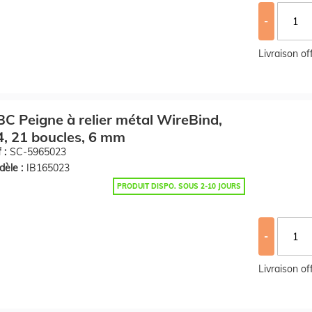
-
Livraison o
C Peigne à relier métal WireBind,
, 21 boucles, 6 mm
 :
SC-5965023
èle :
IB165023
PRODUIT DISPO. SOUS 2-10 JOURS
-
Livraison o