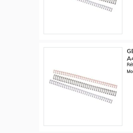
GB
A4
Réf
Mod