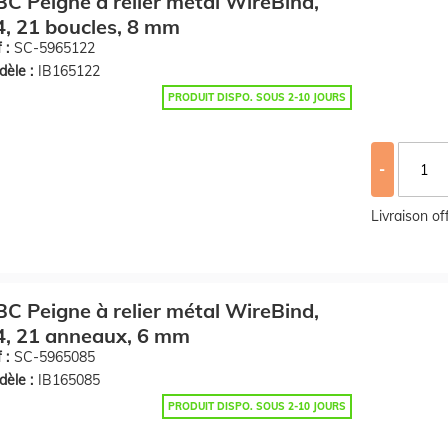
C Peigne à relier métal WireBind,
, 21 boucles, 8 mm
 :
SC-5965122
èle :
IB165122
PRODUIT DISPO. SOUS 2-10 JOURS
-
Livraison o
C Peigne à relier métal WireBind,
4, 21 anneaux, 6 mm
 :
SC-5965085
èle :
IB165085
PRODUIT DISPO. SOUS 2-10 JOURS