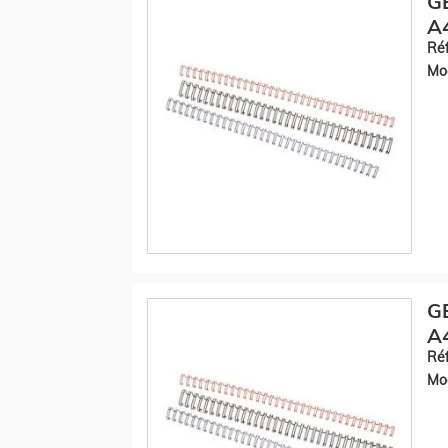
GB
A4
Réf
Mod
GB
A
Réf
Mod