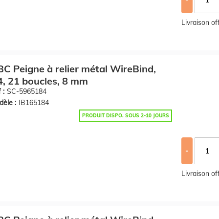
Livraison o
C Peigne à relier métal WireBind,
, 21 boucles, 8 mm
 :
SC-5965184
èle :
IB165184
PRODUIT DISPO. SOUS 2-10 JOURS
-
Livraison o