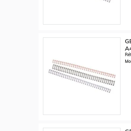
GB
A4
Réf
Mod