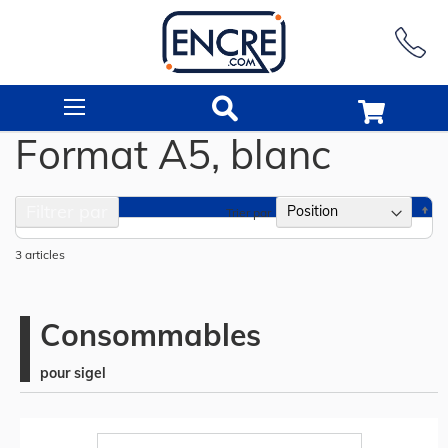
Rechercher
Format A5, blanc
Filtrer par
Pa
Trier par
or
dé
3
articles
Consommables
pour sigel