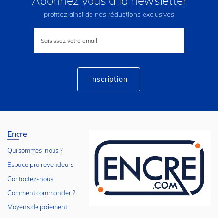
Abonnez vous à la newsletter
profitez ainsi de nos réductions exclusives
Inscription
à
notre
lettre
d’information
:
Inscription
Encre
Qui sommes-nous ?
Espace pro revendeurs
Contactez-nous
Comment commander ?
Moyens de paiement