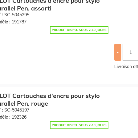
LOT Cartouches d'encre pour stylo
rallel Pen, assorti
 :
SC-5045295
èle :
191787
PRODUIT DISPO. SOUS 2-10 JOURS
-
Livraison o
LOT Cartouches d'encre pour stylo
rallel Pen, rouge
 :
SC-5045197
èle :
192326
PRODUIT DISPO. SOUS 2-10 JOURS