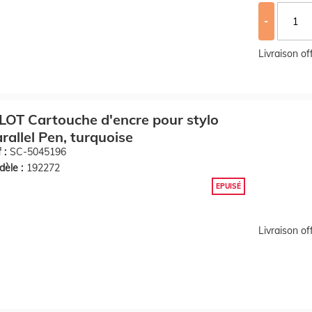
-
Livraison o
LOT Cartouche d'encre pour stylo
rallel Pen, turquoise
 :
SC-5045196
èle :
192272
EPUISÉ
Livraison o