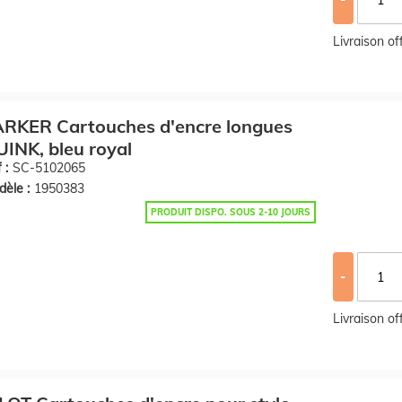
Livraison o
ARKER Cartouches d'encre longues
INK, bleu royal
 :
SC-5102065
èle :
1950383
PRODUIT DISPO. SOUS 2-10 JOURS
-
Livraison o