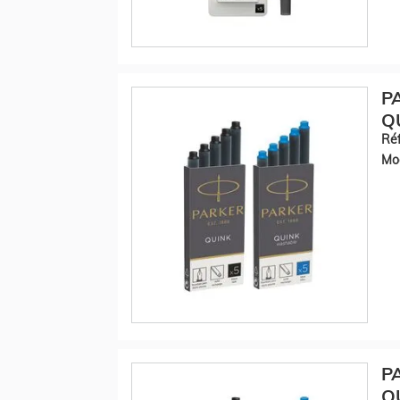
P
QU
Réf
Mod
P
QU