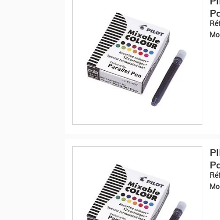
PI
Pa
Réf
Mod
PI
Pa
Réf
Mod