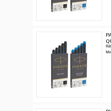
P
QU
Réf
Mod