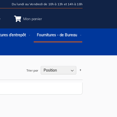
Du lundi au Vendredi de 10h à 13h et 14h à 18h
e
Mon panier
tures d’entrepôt
Fournitures - de Bureau
Par
Trier par
ordre
décroissant