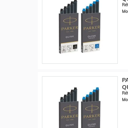
Réf
Mod
P
QU
Réf
Mod