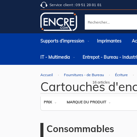
Service client : 09 51 28 81 81
Rechercher
Supports d’impression
Imprimantes
Ac
IT - Multimedia
Entrepot - Bureau - Indust
Accueil
Fournitures - de Bureau
Écriture
Cartouches d'enc
16
articles
PRIX
MARQUE DU PRODUIT
Consommables