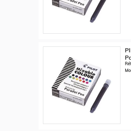
PI
Pa
Réf
Mod