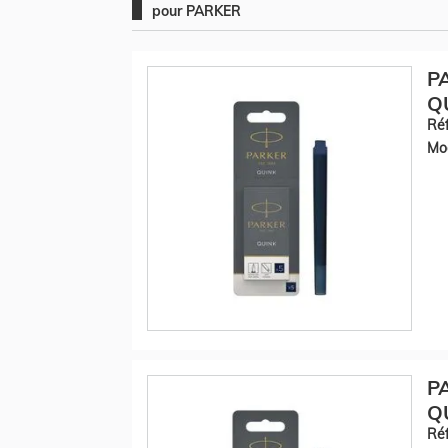
pour PARKER
P
QU
Réf
Mod
P
QU
Réf