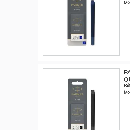
Mod
P
QU
Réf
Mod