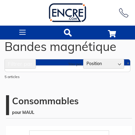
Rechercher
Bandes magnétique
Filtrer par
Pa
Trier par
or
dé
5
articles
Consommables
pour MAUL