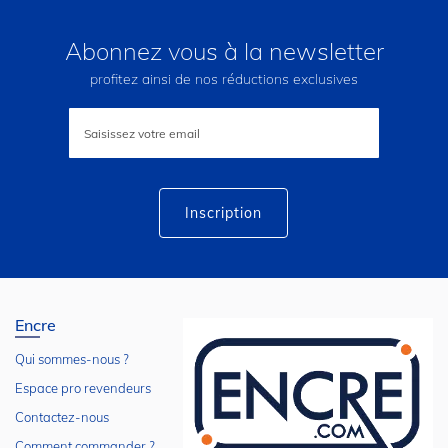
Abonnez vous à la newsletter
profitez ainsi de nos réductions exclusives
Inscription
à
notre
lettre
d’information
:
Inscription
Encre
Qui sommes-nous ?
Espace pro revendeurs
Contactez-nous
Comment commander ?