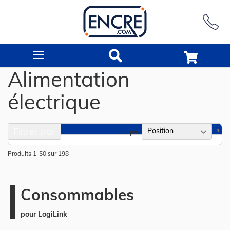
Rechercher
Alimentation
électrique
Filtrer par
Pa
Trier par
or
dé
Produits
1
-
50
sur
198
Consommables
pour LogiLink