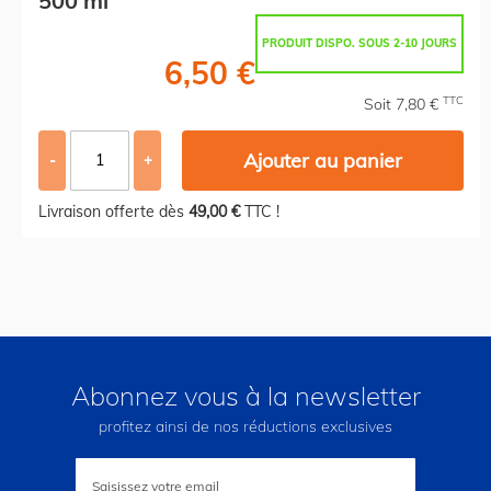
500 ml
PRODUIT DISPO. SOUS 2-10 JOURS
6,50 €
TTC
Soit 7,80 €
Ajouter au panier
-
+
Livraison offerte dès
49,00 €
TTC !
Abonnez vous à la newsletter
profitez ainsi de nos réductions exclusives
Inscription
à