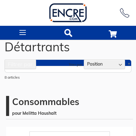
Rechercher
Détartrants
Filtrer par
Pa
Trier par
or
dé
8
articles
Consommables
pour Melitta Haushalt