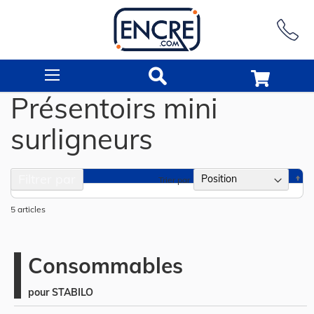
Rechercher
Présentoirs mini
surligneurs
Filtrer par
Pa
Trier par
or
dé
5
articles
Consommables
pour STABILO