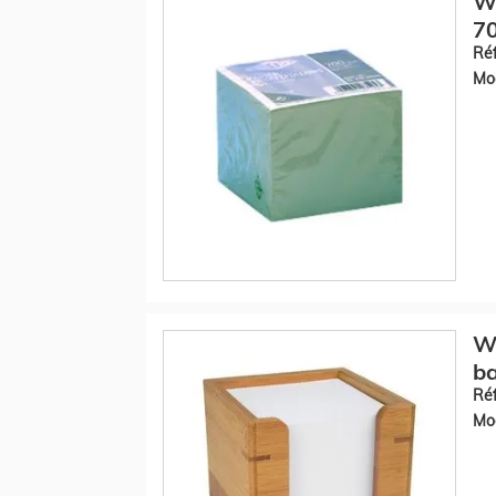
WE
70
Réf
Mod
WE
ba
Réf
Mod