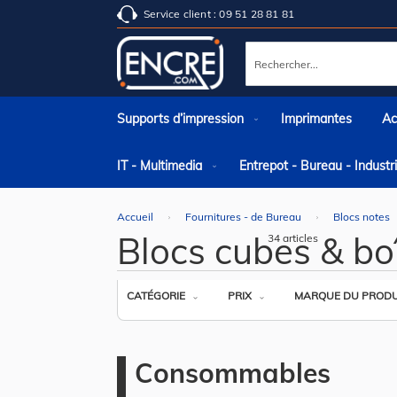
Service client : 09 51 28 81 81
Rechercher
Supports d’impression
Imprimantes
Ac
IT - Multimedia
Entrepot - Bureau - Indust
Accueil
Fournitures - de Bureau
Blocs notes
Blocs cubes & boî
34
articles
CATÉGORIE
PRIX
MARQUE DU PRODU
Consommables