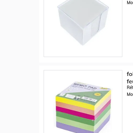
Mod
fo
fe
Réf
Mod