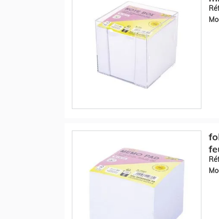
Réf
Mod
fo
fe
Réf
Mod