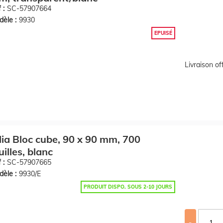
 :
SC-57907664
èle :
9930
EPUISÉ
Livraison o
lia Bloc cube, 90 x 90 mm, 700
uilles, blanc
 :
SC-57907665
èle :
9930/E
PRODUIT DISPO. SOUS 2-10 JOURS
-