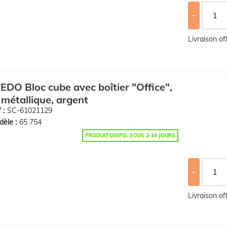
-
Livraison o
DO Bloc cube avec boîtier "Office",
l métallique, argent
 :
SC-61021129
èle :
65 754
PRODUIT DISPO. SOUS 2-10 JOURS
-
Livraison o