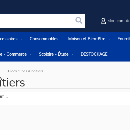
Mon compt
Rechercher
cessoires
Consommables
Maison et Bien-être
Fourni
rie - Commerce
Scolaire - Étude
DESTOCKAGE
Blocs cubes & boîtiers
tiers
IT