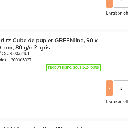
Livraison o
rlitz Cube de papier GREENline, 90 x
 mm, 80 g/m2, gris
 :
SC-50033461
èle :
300006027
PRODUIT DISPO. SOUS 2-10 JOURS
-
Livraison o