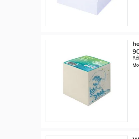
he
90
Réf
Mod