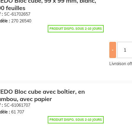
DO Bloc cube, 99 x 99 mm, blanc,
0 feuilles
 :
SC-61702657
èle :
270 26540
PRODUIT DISPO. SOUS 2-10 JOURS
-
Livraison o
DO Bloc cube avec boîtier, en
mbou, avec papier
 :
SC-61061707
èle :
61 707
PRODUIT DISPO. SOUS 2-10 JOURS