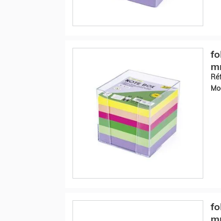
fo
mm
Réf
Mod
fo
mm