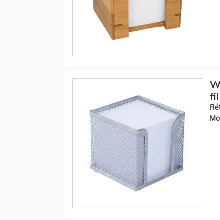
WE
fi
Réf
Mod