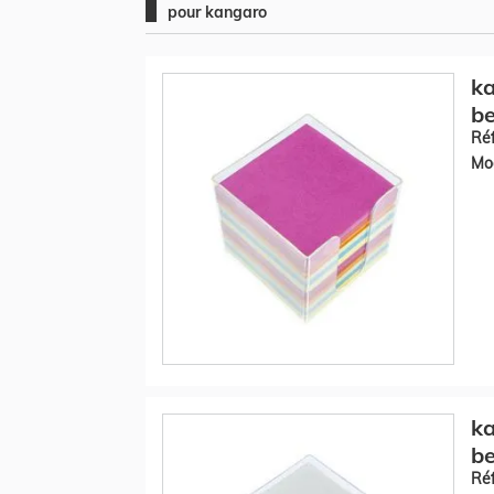
pour kangaro
ka
be
Réf
Mod
ka
be
Réf