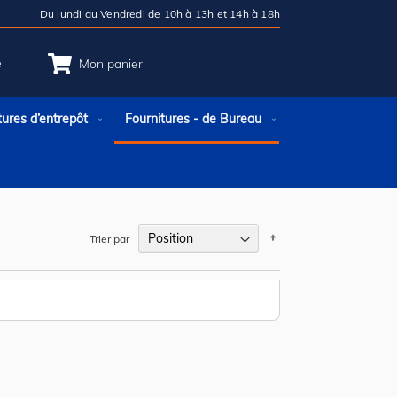
Du lundi au Vendredi de 10h à 13h et 14h à 18h
e
Mon panier
tures d’entrepôt
Fournitures - de Bureau
Par
Trier par
ordre
décroissant