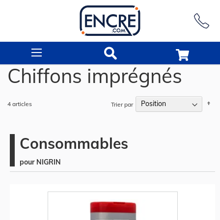
Rechercher
Chiffons imprégnés
Pa
4
articles
Trier par
or
dé
Consommables
pour NIGRIN