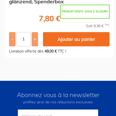
glänzend, Spenderbox
PRODUIT DISPO. SOUS 2-10 JOURS
7,80 €
TTC
Soit 9,36 €
Ajouter au panier
-
+
Livraison offerte dès
49,00 €
TTC !
Abonnez vous à la newsletter
profitez ainsi de nos réductions exclusives
Inscription
à