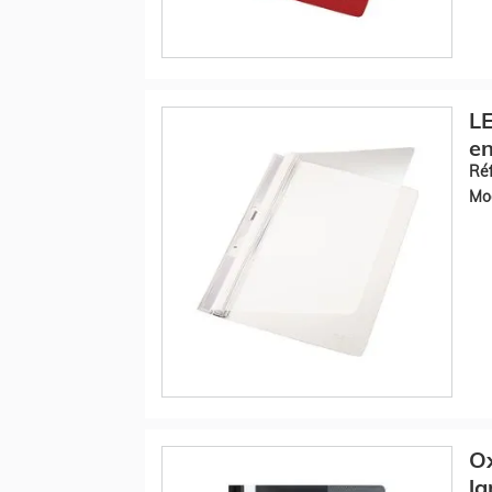
LE
en
Réf
Mod
O
la