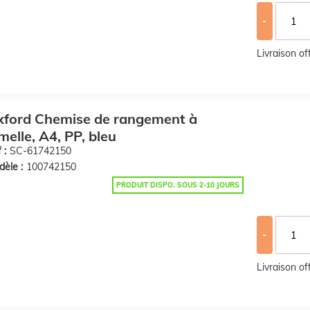
-
Livraison o
xford Chemise de rangement à
melle, A4, PP, bleu
 :
SC-61742150
èle :
100742150
PRODUIT DISPO. SOUS 2-10 JOURS
-
Livraison o