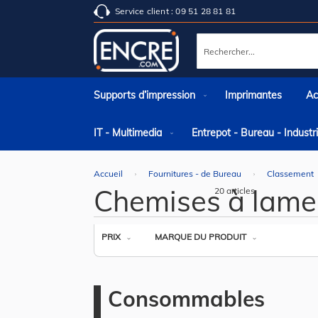
Service client : 09 51 28 81 81
Rechercher
Supports d’impression
Imprimantes
Ac
IT - Multimedia
Entrepot - Bureau - Indust
Accueil
Fournitures - de Bureau
Classement
Chemises à lamel
20
articles
PRIX
MARQUE DU PRODUIT
Consommables