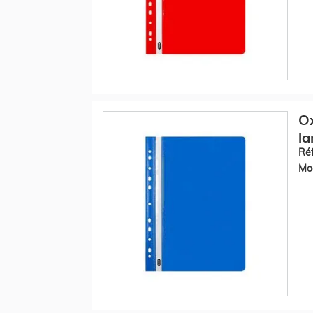
O
la
Réf
Mod