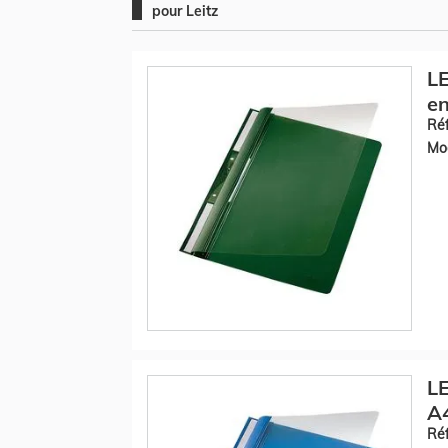
pour Leitz
LE
en
Réf
Mod
LE
A4
Réf