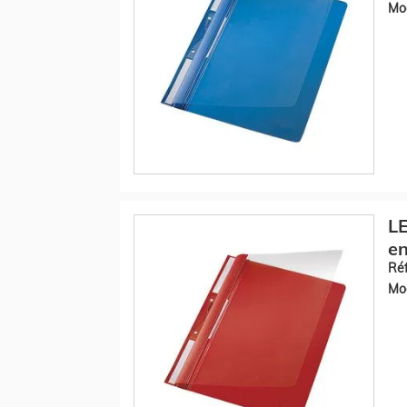
Mod
LE
en
Réf
Mod