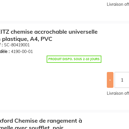
Livraison o
ITZ chemise accrochable universelle
 plastique, A4, PVC
 :
SC-80419001
èle :
4190-00-01
PRODUIT DISPO. SOUS 2-10 JOURS
-
Livraison o
xford Chemise de rangement à
melle avec soufflet, noir