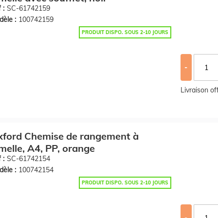
 :
SC-61742159
èle :
100742159
PRODUIT DISPO. SOUS 2-10 JOURS
-
Livraison o
xford Chemise de rangement à
melle, A4, PP, orange
 :
SC-61742154
èle :
100742154
PRODUIT DISPO. SOUS 2-10 JOURS
-