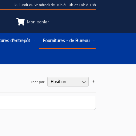
Du lundi au Vendredi de 10h à 13h et 14h à 18h
e
Mon panier
tures d’entrepôt
Fournitures - de Bureau
Par
Trier par
ordre
décroissant