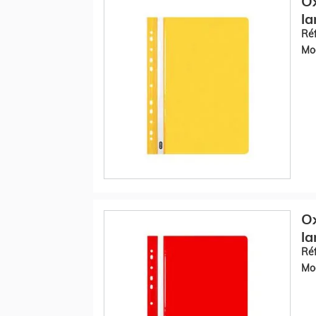
O
la
Réf
Mod
O
la
Réf
Mod