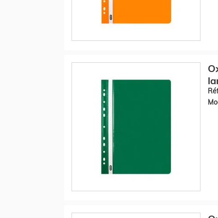
O
la
Réf
Mod