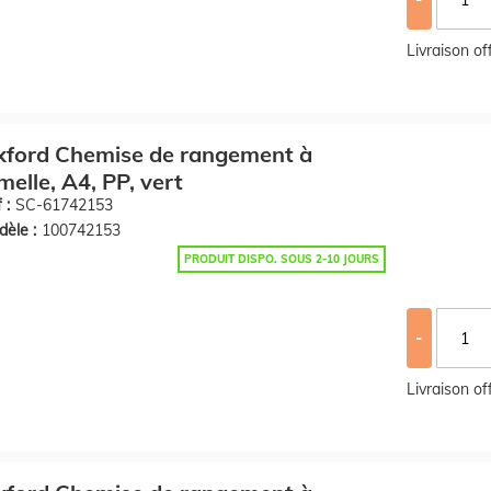
Livraison o
xford Chemise de rangement à
melle, A4, PP, vert
 :
SC-61742153
èle :
100742153
PRODUIT DISPO. SOUS 2-10 JOURS
-
Livraison o