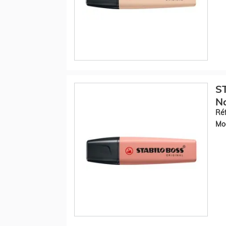
S
Na
Réf
Mod