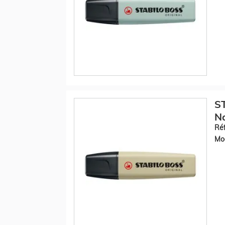
S
Na
Réf
Mod