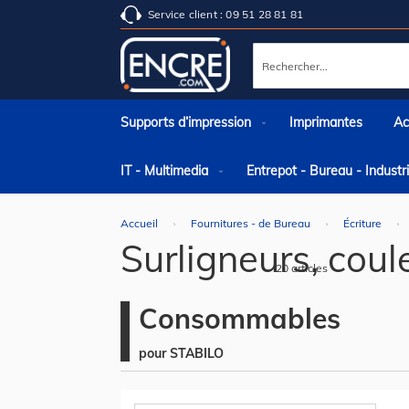
Service client : 09 51 28 81 81
Rechercher
Supports d’impression
Imprimantes
Ac
IT - Multimedia
Entrepot - Bureau - Indust
Accueil
Fournitures - de Bureau
Écriture
Surligneurs, coul
20
articles
Consommables
pour STABILO