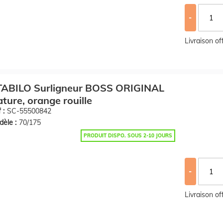
-
Livraison o
TABILO Surligneur BOSS ORIGINAL
ture, orange rouille
 :
SC-55500842
èle :
70/175
PRODUIT DISPO. SOUS 2-10 JOURS
-
Livraison o