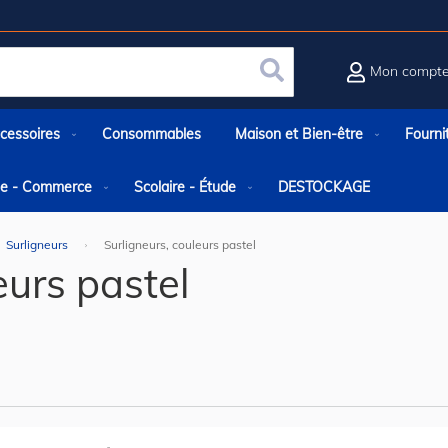
Mon compt
Rechercher
cessoires
Consommables
Maison et Bien-être
Fourni
rie - Commerce
Scolaire - Étude
DESTOCKAGE
Surligneurs
Surligneurs, couleurs pastel
eurs pastel