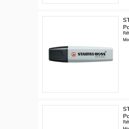
S
Pa
Réf
Mod
S
Pa
Réf
Mod