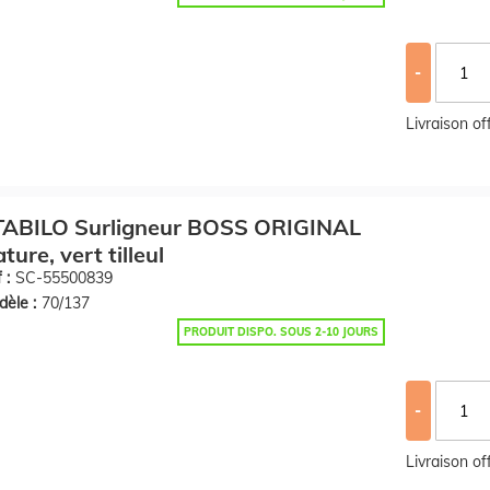
-
Livraison o
TABILO Surligneur BOSS ORIGINAL
ture, vert tilleul
 :
SC-55500839
èle :
70/137
PRODUIT DISPO. SOUS 2-10 JOURS
-
Livraison o