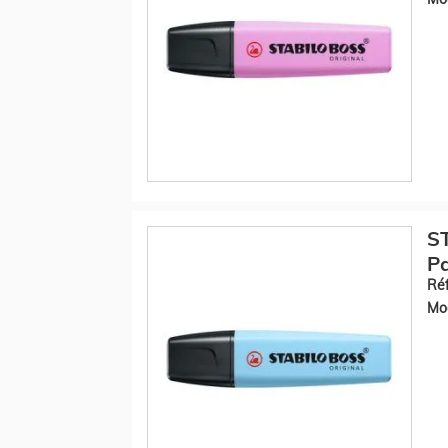
S
Pa
Réf
Mod