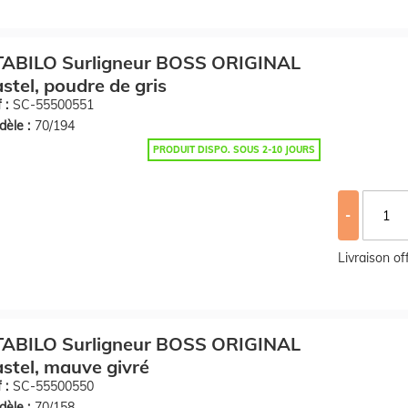
TABILO Surligneur BOSS ORIGINAL
stel, poudre de gris
 :
SC-55500551
èle :
70/194
PRODUIT DISPO. SOUS 2-10 JOURS
-
Livraison o
TABILO Surligneur BOSS ORIGINAL
stel, mauve givré
 :
SC-55500550
èle :
70/158