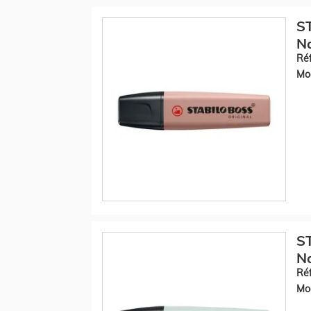
S
Na
Réf
Mod
S
Na
Réf
Mod