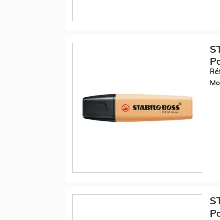
S
Pa
Réf
Mod
S
Pa