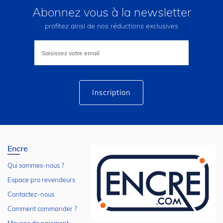
Abonnez vous à la newsletter
profitez ainsi de nos réductions exclusives
Inscription
à
notre
lettre
d’information
:
Inscription
Encre
Qui sommes-nous ?
Espace pro revendeurs
Contactez-nous
Comment commander ?