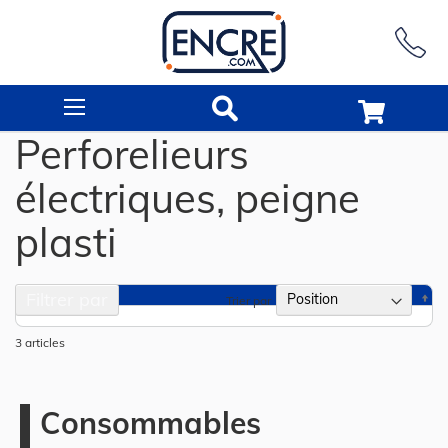
Rechercher
Perforelieurs
électriques, peigne
plasti
Filtrer par
Pa
Trier par
or
dé
3
articles
Consommables