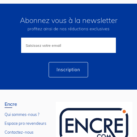
Abonnez vous à la newsletter
profitez ainsi de nos réductions exclusives
Inscription
à
notre
lettre
d’information
:
Inscription
Encre
Qui sommes-nous ?
Espace pro revendeurs
Contactez-nous